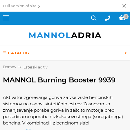
Full version of site
0
MANNOL
ADRIA
CATALOG
Domov
Esterski aditiv
MANNOL Burning Booster 9939
Aktivator zgorevanja goriva za vse vrste bencinskih
sistemov na osnovi sintetičnih estrov. Zasnovan za
zmanjševanje porabe goriva in zaščito motorja pred
posledicami uporabe nizkokakovostnega (surogatnega)
bencina. V kombinaciji z bencinom slabi
medmolekularne vezi, ureja prostorsko strukturo