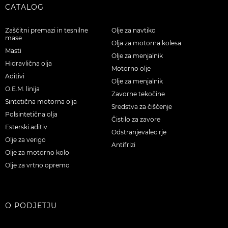
CATALOG
Zaščitni premazi in tesnilne
Olje za navtiko
mase
Olja za motorna kolesa
Masti
Olje za menjalnik
Hidravlična olja
Motorno olje
Aditivi
Olje za menjalnik
O.E.M. linija
Zavorne tekočine
Sintetična motorna olja
Sredstva za čiščenje
Polsintetična olja
Čistilo za zavore
Esterski aditiv
Odstranjevalec rje
Olje za verigo
Antifrizi
Olje za motorno kolo
Olje za vrtno opremo
O PODJETJU