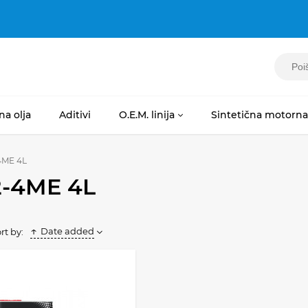
na olja
Aditivi
O.E.M. linija
Sintetična motorna 
4ME 4L
-4ME 4L
Date added
rt by: