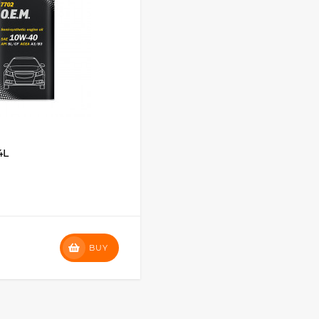
4L
BUY