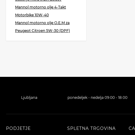
Mannol motorno olje 4-Takt
Motorbike 10W-40
Mannol motorno olje O.E.M za
Peugeot Citroen 5W-30 (DPF)
Ljubljana
ponedeljek - nedelja 09:00 - 18:00
PODJETJE
SPLETNA TRGOVINA
C