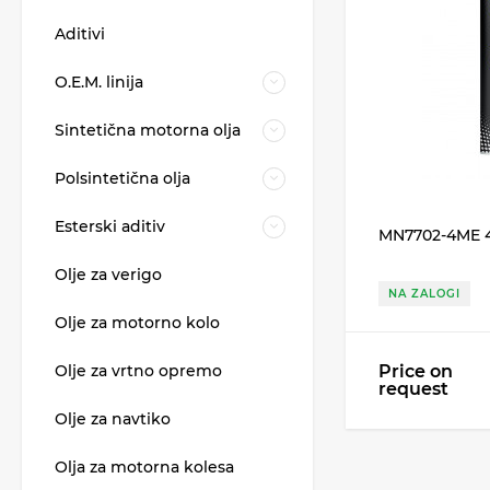
Aditivi
O.E.M. linija
Sintetična motorna olja
Polsintetična olja
Esterski aditiv
MN7702-4ME 
Olje za verigo
NA ZALOGI
Olje za motorno kolo
Olje za vrtno opremo
Price on
request
Olje za navtiko
Olja za motorna kolesa