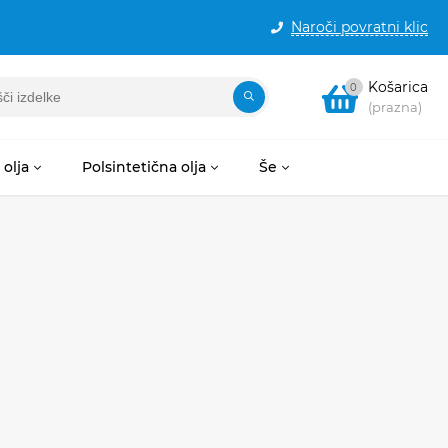
Naroči povratni klic
Košarica
0
(prazna)
olja
Polsintetična olja
Še