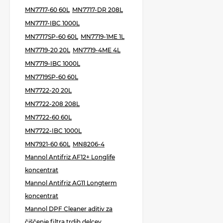
MN7717-60 60L
MN7717-DR 208L
MN7717-IBC 1000L
MN7717SP-60 60L
MN7719-1ME 1L
MN7719-20 20L
MN7719-4ME 4L
MN7719-IBC 1000L
MN7719SP-60 60L
MN7722-20 20L
MN7722-208 208L
MN7722-60 60L
MN7722-IBC 1000L
MN7921-60 60L
MN8206-4
Mannol Antifriz AF12+ Longlife
koncentrat
Mannol Antifriz AG11 Longterm
koncentrat
Mannol DPF Cleaner aditiv za
čiščenje filtra trdih delcev