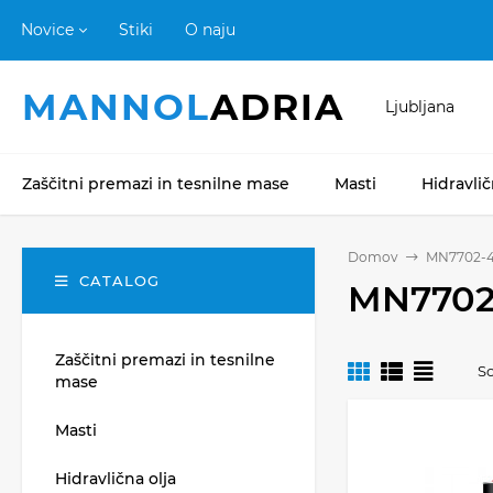
Novice
Stiki
O naju
MANNOL
ADRIA
Ljubljana
Zaščitni premazi in tesnilne mase
Masti
Hidravlič
Domov
MN7702-
CATALOG
MN7702
Zaščitni premazi in tesnilne
So
mase
Masti
Hidravlična olja