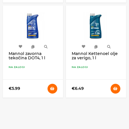
Mannol zavorna
Mannol Kettenoel olje
tekočina DOT4, 1 l
za verigo, 1 l
NA ZALOGI
NA ZALOGI
€5.99
€6.49