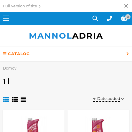
Full version of site
0
MANNOL
ADRIA
CATALOG
Domov
1 l
Date added