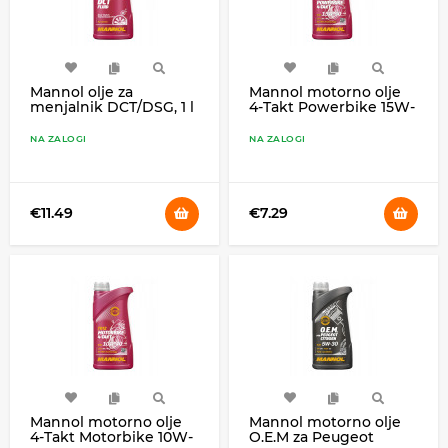
Mannol olje za
Mannol motorno olje
menjalnik DCT/DSG, 1 l
4-Takt Powerbike 15W-
(MN8202-1)
50, 1 l (MN7832-1)
NA ZALOGI
NA ZALOGI
€11.49
€7.29
Mannol motorno olje
Mannol motorno olje
4-Takt Motorbike 10W-
O.E.M za Peugeot