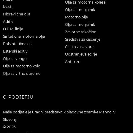
Olja za motorna kolesa
Masti
Olje za menjalnik
Hidravlična olja
Motorno olje
Aditivi
Olje za menjalnik
O.E.M. linija
Zavorne tekočine
Sintetična motorna olja
Sredstva za čiščenje
Polsintetična olja
Čistilo za zavore
Esterski aditiv
Odstranjevalec rje
Olje za verigo
Antifrizi
Olje za motorno kolo
Olje za vrtno opremo
O PODJETJU
Naše podjetje je uradni predstavnik blagovne znamke Mannol v
Sloveniji
© 2026