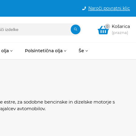
Naroči povratni klic
Košarica
0
(prazna)
olja
Polsintetična olja
Še
e estre, za sodobne bencinske in dizelske motorje s
ajalcev avtomobilov.
om viskozno-temperaturnih lastnosti zagotavljata