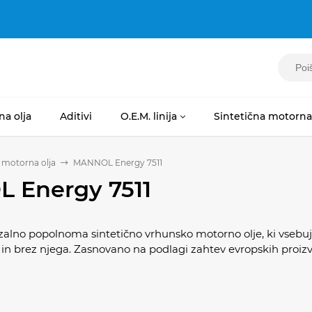
na olja
Aditivi
O.E.M. linija
Sintetična motorna 
a motorna olja
MANNOL Energy 7511
 Energy 7511
zalno popolnoma sintetično vrhunsko motorno olje, ki vsebuj
in brez njega. Zasnovano na podlagi zahtev evropskih proizv
 z dodatkom estrov in sintetična osnova z optimalnim razpon