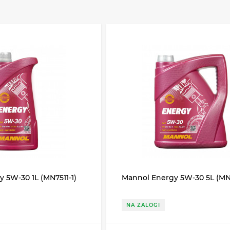
delovanje motorja v vseh načinih delovanja (med hladnim z
tako kot tudi ob pogostih spremembah temperaturnih pogojev
snova, ki vsebuje estre, v kombinaciji s sodobnim paketom a
jave olja.
onente zagotavljajo odlične lastnosti proti obrabi in trenju 
očnostjo bistveno poveča življenjsko dobo motorja tudi v na
ivo zahvaljujoč nizki visokotemperaturni ter strižni viskoznos
e termooksidativne stabilnosti učinkovito podaljšuje življenj
odličnim pralnim in razprševalnim lastnostim ter najvišji toplo
in in ohranja dele motorja čiste skozi celoten interval menjav
nske in dizelske motorje za različne vrste vozil (osebna vozi
ropskih in drugih proizvajalcev.
uporabo v motorjih vozil Daimler in VW z dodatnimi zahtevam
 5W-30 1L (MN7511-1)
Mannol Energy 5W-30 5L (MN7
NA ZALOGI