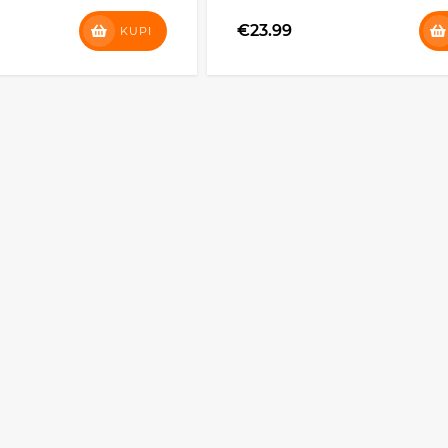
€23.99
KUPI