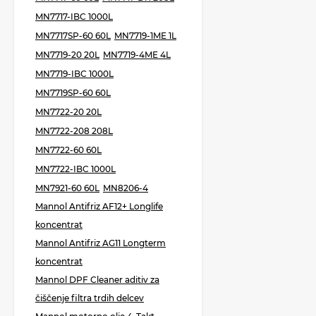
MN7717-IBC 1000L
MN7717SP-60 60L
MN7719-1ME 1L
MN7719-20 20L
MN7719-4ME 4L
MN7719-IBC 1000L
MN7719SP-60 60L
MN7722-20 20L
MN7722-208 208L
MN7722-60 60L
MN7722-IBC 1000L
MN7921-60 60L
MN8206-4
Mannol Antifriz AF12+ Longlife
koncentrat
Mannol Antifriz AG11 Longterm
koncentrat
Mannol DPF Cleaner aditiv za
čiščenje filtra trdih delcev