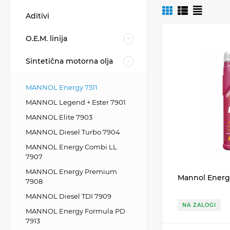
učinkovito 
razdalja), 
Aditivi
sintetična o
interval men
O.E.M. linija
estrske komp
odlično pret
Sintetična motorna olja
prihrani gor
zaradi visok
MANNOL Energy 7511
zahvaljujoč 
MANNOL Legend + Ester 7901
vrstam usedl
MANNOL Elite 7903
Zasnovano za benci
MANNOL Diesel Turbo 7904
tovorna vozila) ev
MANNOL Energy Combi LL
Priporočljivo za 
7907
specifikacijami).
MANNOL Energy Premium
Mannol Energy
7908
MANNOL Diesel TDI 7909
NA ZALOGI
MANNOL Energy Formula PD
7913