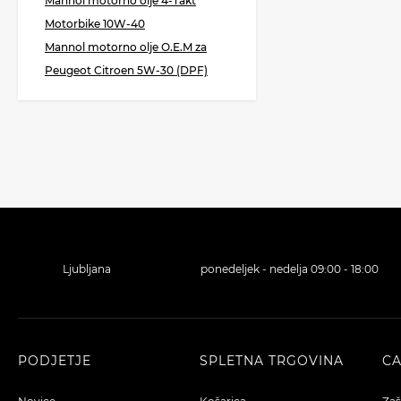
Mannol motorno olje 4-Takt
Motorbike 10W-40
Mannol motorno olje O.E.M za
Peugeot Citroen 5W-30 (DPF)
Ljubljana
ponedeljek - nedelja 09:00 - 18:00
PODJETJE
SPLETNA TRGOVINA
C