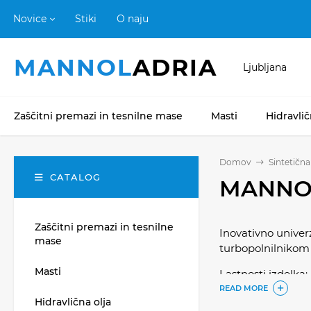
Novice
Stiki
O naju
MANNOL
ADRIA
Ljubljana
Zaščitni premazi in tesnilne mase
Masti
Hidravlič
Domov
Sintetičn
CATALOG
MANNOL
Zaščitni premazi in tesnilne
Inovativno univer
mase
turbopolnilnikom 
Masti
Lastnosti izdelka:
READ MORE
tehnologija
Hidravlična olja