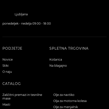
Renault.
Ljubljana
ponedeljek - nedelja 09:00 - 18:00
PODJETJE
SPLETNA TRGOVINA
Novice
Košarica
Stiki
Na blagajno
O naju
CATALOG
Zaščitni premazi in tesnilne
Olje za navtiko
mase
Olja za motorna kolesa
Masti
Olje za menjalnik