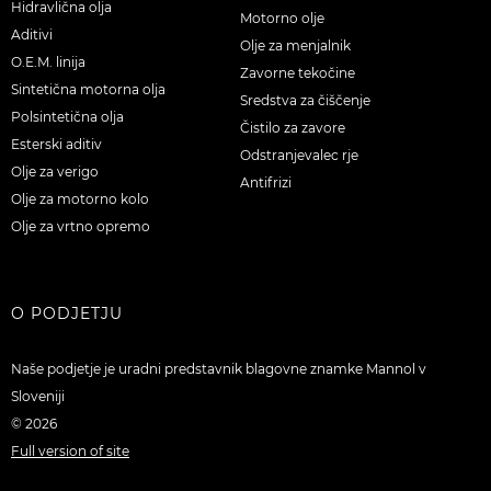
Hidravlična olja
Motorno olje
Aditivi
Olje za menjalnik
O.E.M. linija
Zavorne tekočine
Sintetična motorna olja
Sredstva za čiščenje
Polsintetična olja
Čistilo za zavore
Esterski aditiv
Odstranjevalec rje
Olje za verigo
Antifrizi
Olje za motorno kolo
Olje za vrtno opremo
O PODJETJU
Naše podjetje je uradni predstavnik blagovne znamke Mannol v
Sloveniji
© 2026
Full version of site