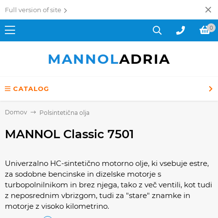
Full version of site
0
MANNOL
ADRIA
CATALOG
Domov
Polsintetična olja
MANNOL Classic 7501
Univerzalno HC-sintetično motorno olje, ki vsebuje estre,
za sodobne bencinske in dizelske motorje s
turbopolnilnikom in brez njega, tako z več ventili, kot tudi
z neposrednim vbrizgom, tudi za "stare" znamke in
motorje z visoko kilometrino.